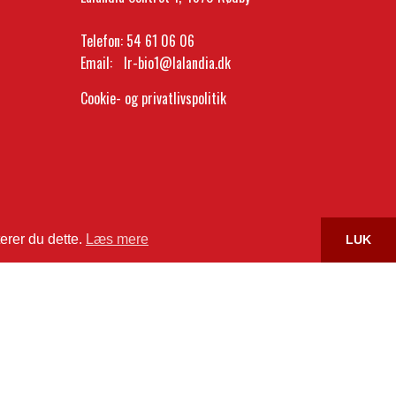
Telefon:
54 61 06 06
Email:
lr-bio1@lalandia.dk
Cookie- og privatlivspolitik
erer du dette.
Læs mere
LUK