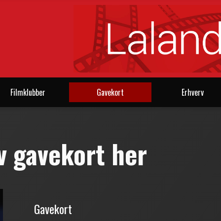
Filmklubber
Gavekort
Erhverv
lv gavekort her